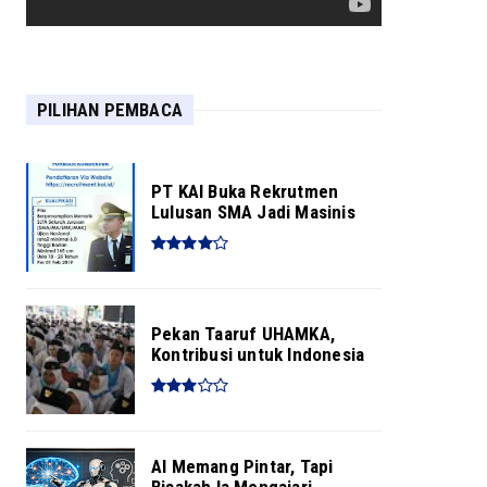
Ulama Alquran Sepakati
Perubahan 186 Kata dalam
Alquran
PILIHAN PEMBACA
PT KAI Buka Rekrutmen
Lulusan SMA Jadi Masinis
Pekan Taaruf UHAMKA,
Kontribusi untuk Indonesia
AI Memang Pintar, Tapi
Bisakah Ia Mengajari