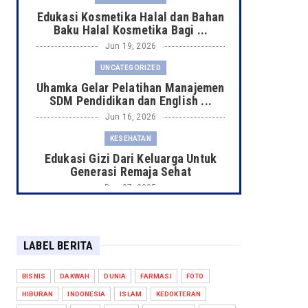
Edukasi Kosmetika Halal dan Bahan
Baku Halal Kosmetika Bagi ...
Jun 19, 2026
UNCATEGORIZED
Uhamka Gelar Pelatihan Manajemen
SDM Pendidikan dan English ...
Jun 16, 2026
KESEHATAN
Edukasi Gizi Dari Keluarga Untuk
Generasi Remaja Sehat
Dec 27, 2025
KESEHATAN
Dosen FIKES UHAMKA membentuk
Generasi Sehat Berakhlak pada s...
LABEL BERITA
Oct 06, 2025
BISNIS
DAKWAH
DUNIA
FARMASI
FOTO
KESEHATAN
HIBURAN
INDONESIA
ISLAM
KEDOKTERAN
Program Penguatan Kantin Sehat