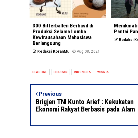
300 Bitterballen Berhasil di
Menikmati
Produksi Selama Lomba
Pantai Pan
Kewirausahaan Mahasiswa
Redaksi K
Berlangsung
Redaksi KoranMu
Aug 08, 2021
HEADLINE
HIBURAN
INDONESIA
WISATA
Previous
Brigjen TNI Kunto Arief : Kekukatan
Ekonomi Rakyat Berbasis pada Alam