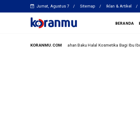
Jumat, Agustus 7
Sitemap
Iklan & Artikel
BERANDA
ika Halal dan Bahan Baku Halal Kosmetika Bagi Ibu Ibu-Ibu RW 04 Malaka 
KORANMU.COM