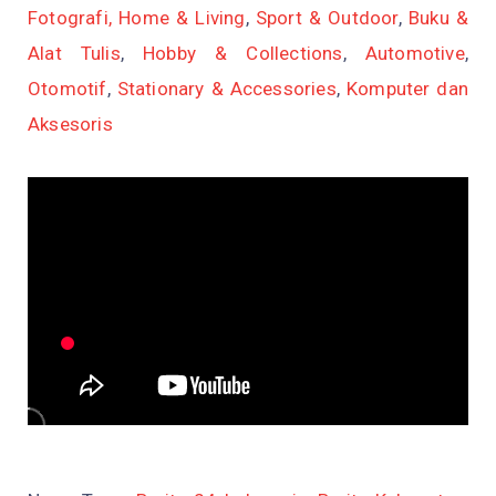
Fotografi,
Home & Living
,
Sport & Outdoor
,
Buku &
Alat Tulis
,
Hobby & Collections
,
Automotive
,
Otomotif
,
Stationary & Accessories
,
Komputer dan
Aksesoris