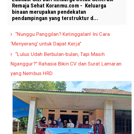
Remaja Sehat Koranmu.com - Keluarga
binaan merupakan pendekatan
pendampingan yang terstruktur d...
“Nunggu Panggilan? Ketinggalan! Ini Cara
‘Menyerang’ untuk Dapat Kerja”
“Lulus Udah Berbulan-bulan, Tapi Masih
Nganggur?” Rahasia Bikin CV dan Surat Lamaran
yang Nembus HRD