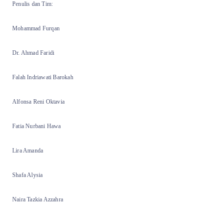
Penulis dan Tim:
Mohammad Furqan
Dr. Ahmad Faridi
Falah Indriawati Barokah
Alfonsa Reni Oktavia
Fatia Nurbani Hawa
Lira Amanda
Shafa Alysia
Naira Tazkia Azzahra