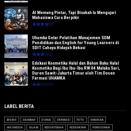
AI Memang Pintar, Tapi Bisakah Ia Mengajari
Mahasiswa Cara Berpikir
Uhamka Gelar Pelatihan Manajemen SDM
Pendidikan dan English for Young Learners di
SDIT Cahaya Hidayah Bekasi
Edukasi Kosmetika Halal dan Bahan Baku Halal
Kosmetika Bagi Ibu Ibu-Ibu RW 04 Malaka Sari,
Duren Sawit-Jakarta Timur oleh Tim Dosen
Farmasi UHAMKA
LABEL BERITA
BISNIS
DAKWAH
DUNIA
FARMASI
FOTO
HIBURAN
INDONESIA
ISLAM
KEDOKTERAN
KESEHATAN
PENDIDIKAN